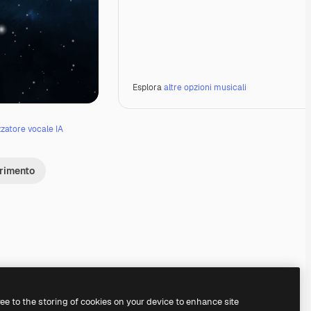
Esplora
altre opzioni musicali
zzatore vocale IA
erimento
Premium
Premium
Premium
Premium
ree to the storing of cookies on your device to enhance site