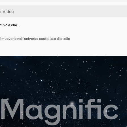
nuvole che …
 muovono nell'universo costellato di stelle