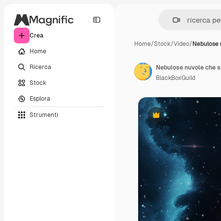
Crea
Home
/
Stock
/
Video
/
Nebulose 
Home
Ricerca
Nebulose nuvole che si
BlackBoxGuild
Stock
Esplora
Strumenti
Premium