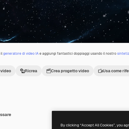
il
generatore di video IA
e aggiungi fantastici doppiaggi usando il nostro
sinteti
 video
Ricrea
Crea progetto video
Usa come rif
essare
Premium
Premium
By clicking “Accept All Cookies”, you ag