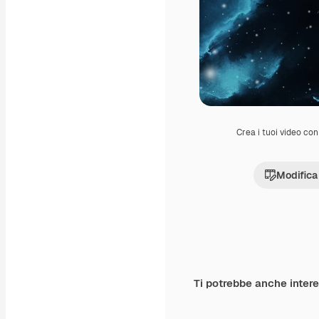
Crea i tuoi video con 
Modifica
Ti potrebbe anche inter
Premium
Premium