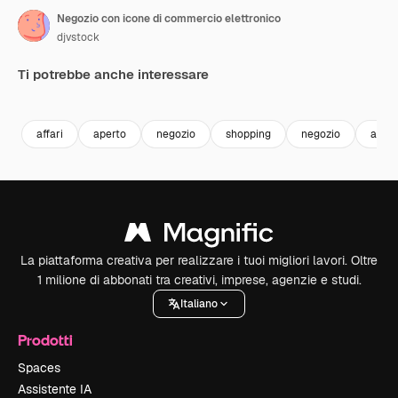
Negozio con icone di commercio elettronico
djvstock
Ti potrebbe anche interessare
Premium
Premium
Premium
Premium
affari
aperto
negozio
shopping
negozio
al det
La piattaforma creativa per realizzare i tuoi migliori lavori. Oltre
1 milione di abbonati tra creativi, imprese, agenzie e studi.
Italiano
Prodotti
Spaces
Assistente IA