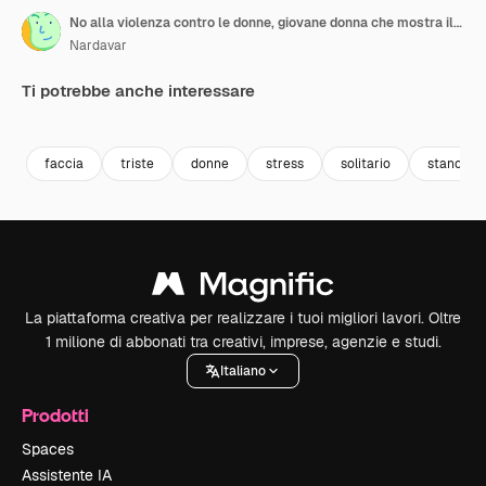
No alla violenza contro le donne, giovane donna che mostra il palmo della mano
Nardavar
Ti potrebbe anche interessare
Premium
Premium
Premium
Premium
faccia
triste
donne
stress
solitario
stanco
La piattaforma creativa per realizzare i tuoi migliori lavori. Oltre
1 milione di abbonati tra creativi, imprese, agenzie e studi.
Italiano
Prodotti
Spaces
Assistente IA