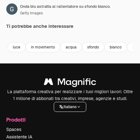
Onda blu astratta al rallentatore su sfondo bianco.
Getty Images
Ti potrebbe anche interessare
Premium
Premium
Premium
Premium
luce
in movimento
acqua
sfondo
bianco
mod
La piattaforma creativa per realizzare i tuoi migliori lavori. Oltre
1 milione di abbonati tra creativi, imprese, agenzie e studi.
Italiano
Prodotti
Spaces
Assistente IA