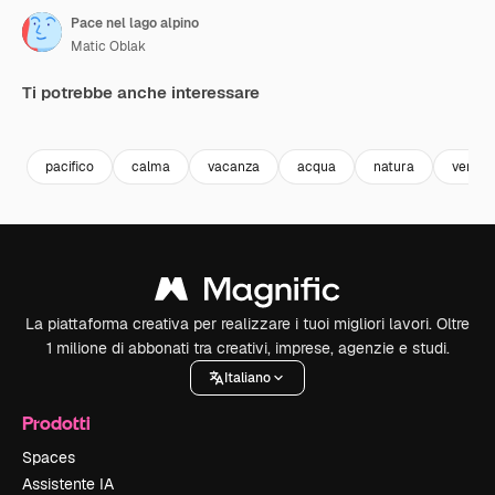
Pace nel lago alpino
Matic Oblak
Ti potrebbe anche interessare
Premium
Premium
Premium
Premium
pacifico
calma
vacanza
acqua
natura
verde
La piattaforma creativa per realizzare i tuoi migliori lavori. Oltre
1 milione di abbonati tra creativi, imprese, agenzie e studi.
Italiano
Prodotti
Spaces
Assistente IA