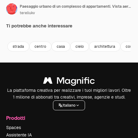
Paesaggio urbano di un complesso di appartamenti. Vista aerea di un tipico edificio residenziale a più livelli.
tereliukv
Ti potrebbe anche interessare
Premium
Premium
Premium
Premium
strada
centro
casa
cielo
architettura
costru
La piattaforma creativa per realizzare i tuoi migliori lavori. Oltre
1 milione di abbonati tra creativi, imprese, agenzie e studi.
Italiano
Prodotti
Spaces
Assistente IA