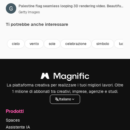
Palestine flag seamless looping 3D rendering video. Beautiful textile cloth fabric loop waving
Getty Images
Ti potrebbe anche interessare
Premium
Premium
Premium
Premium
cielo
vento
sole
celebrazione
simbolo
luce de
La piattaforma creativa per realizzare i tuoi migliori lavori. Oltre
1 milione di abbonati tra creativi, imprese, agenzie e studi.
Italiano
Prodotti
Spaces
Assistente IA