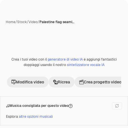
Home
/
Stock
/
Video
/
Palestine flag seaml…
Crea i tuoi video con il
generatore di video IA
e aggiungi fantastici
Premium
doppiaggi usando il nostro
sintetizzatore vocale IA
Modifica video
Ricrea
Crea progetto video
Musica consigliata per questo video
Esplora
altre opzioni musicali