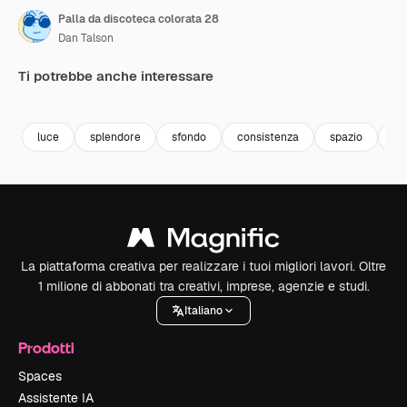
Palla da discoteca colorata 28
Dan Talson
Ti potrebbe anche interessare
Premium
Premium
luce
splendore
sfondo
consistenza
spazio
se
La piattaforma creativa per realizzare i tuoi migliori lavori. Oltre
1 milione di abbonati tra creativi, imprese, agenzie e studi.
Italiano
Prodotti
Spaces
Assistente IA