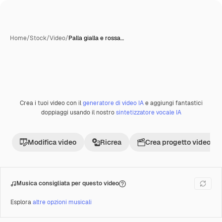
Home
/
Stock
/
Video
/
Palla gialla e rossa…
Creata con IA
Crea i tuoi video con il
generatore di video IA
e aggiungi fantastici
Premium
doppiaggi usando il nostro
sintetizzatore vocale IA
Modifica video
Ricrea
Crea progetto video
Musica consigliata per questo video
Esplora
altre opzioni musicali