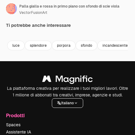
Palla gialla e rossa in primo piano con sfondo di scie viola
VectorFusionArt
Ti potrebbe anche interessare
Premium
Premium
Generato dall'IA
Premium
Premium
Generato da
luce
splendore
porpora
sfondo
incandescente
La piattaforma creativa per realizzare i tuoi migliori lavori. Oltre
1 milione di abbonati tra creativi, imprese, agenzie e studi.
Italiano
Prodotti
Spaces
Assistente IA