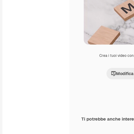
Crea i tuoi video con 
Modifica
Ti potrebbe anche inter
Premium
Premium