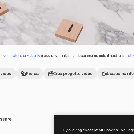
il
generatore di video IA
e aggiungi fantastici doppiaggi usando il nostro
sinteti
 video
Ricrea
Crea progetto video
Usa come rif
essare
Premium
Premium
By clicking “Accept All Cookies”, you ag