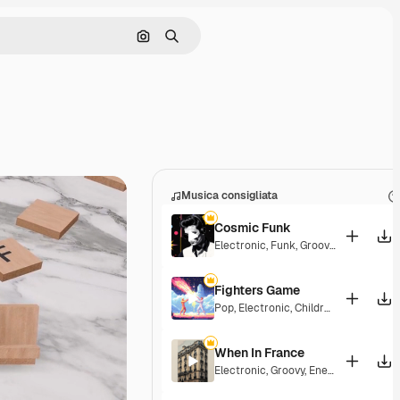
Cerca per immagine
Ricerca
Musica consigliata
Cosmic Funk
Electronic
,
Funk
,
Groovy
,
Energetic
Fighters Game
Pop
,
Electronic
,
Children
,
Synthwave
When In France
Electronic
,
Groovy
,
Energetic
,
Playful