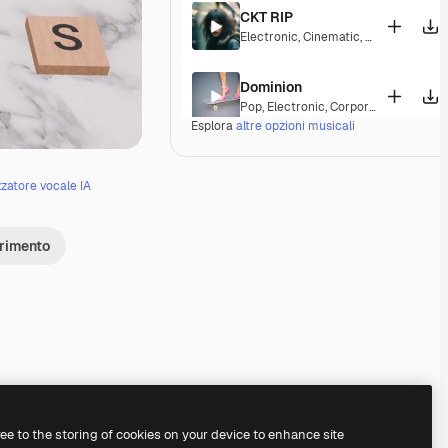
CKT RIP
Electronic
,
Cinematic
,
Epic
,
Dramatic
Dominion
Pop
,
Electronic
,
Corporate
,
Happy
,
Gr
Esplora
altre opzioni musicali
Hand Covers Bruise
Electronic
,
Cinematic
,
Synthwave
,
Dr
zzatore vocale IA
Freaky Trumpets
erimento
Pop
,
Electronic
,
Groovy
,
Energetic
,
Pl
Nothing Can Stop Us
Pop
,
Electronic
,
Funk
,
Disco
,
Groovy
,
Bingo
Pop
,
Electronic
,
Groovy
,
Energetic
,
Pl
Premium
Premium
Premium
Premium
ree to the storing of cookies on your device to enhance site