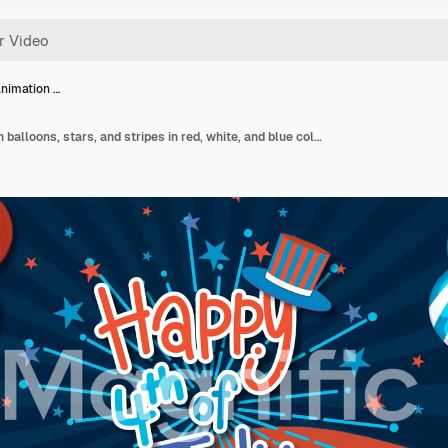
animation …
Patriotic animation with balloons, stars, and stripes in red, white, and blue colors. Energetic transitions and celebratory mood