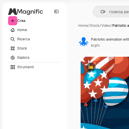
Crea
Home
/
Stock
/
Video
/
Patriotic 
Home
Ricerca
brgfx
Stock
Esplora
Strumenti
Premium