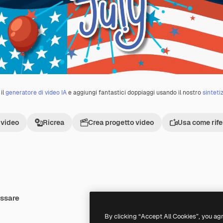
il
generatore di video IA
e aggiungi fantastici doppiaggi usando il nostro
sinteti
 video
Ricrea
Crea progetto video
Usa come rif
essare
Premium
Premium
By clicking “Accept All Cookies”, you ag