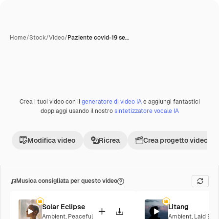
Home
/
Stock
/
Video
/
Paziente covid-19 se…
Crea i tuoi video con il
generatore di video IA
e aggiungi fantastici
Premium
doppiaggi usando il nostro
sintetizzatore vocale IA
Modifica video
Ricrea
Crea progetto video
Musica consigliata per questo video
Solar Eclipse
Litang
Ambient
,
Peaceful
Ambient
,
Laid Bac