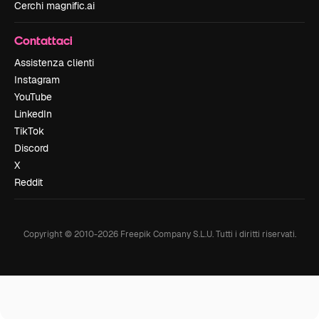
Cerchi magnific.ai
Contattaci
Assistenza clienti
Instagram
YouTube
LinkedIn
TikTok
Discord
X
Reddit
Copyright © 2010-
2026
Freepik Company S.L.U.
Tutti i diritti riservati
.