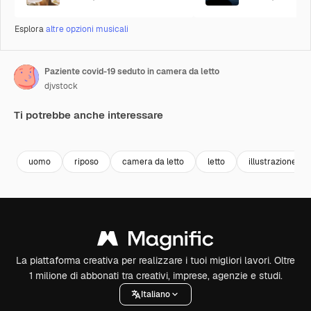
Esplora
altre opzioni musicali
Paziente covid-19 seduto in camera da letto
djvstock
Ti potrebbe anche interessare
Premium
Premium
Premium
Premium
uomo
riposo
camera da letto
letto
illustrazione
La piattaforma creativa per realizzare i tuoi migliori lavori. Oltre
1 milione di abbonati tra creativi, imprese, agenzie e studi.
Italiano