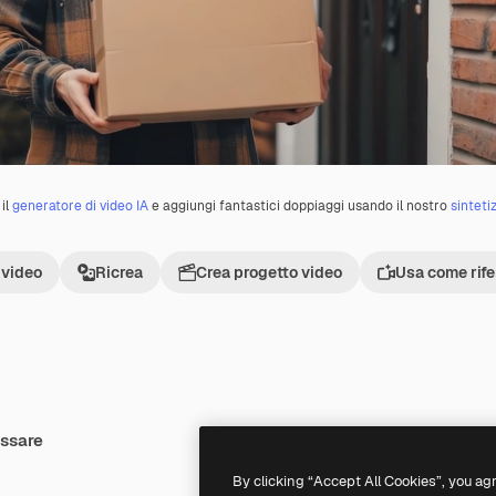
il
generatore di video IA
e aggiungi fantastici doppiaggi usando il nostro
sinteti
 video
Ricrea
Crea progetto video
Usa come rif
essare
Premium
Premium
Generato dall'IA
By clicking “Accept All Cookies”, you ag