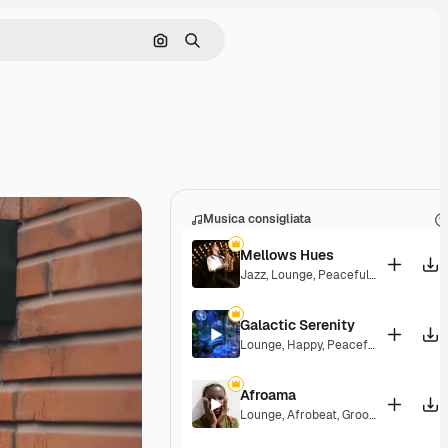
Cerca per immagine
Ricerca
Musica consigliata
Mellows Hues
Jazz
,
Lounge
,
Peaceful
,
Playful
Galactic Serenity
Lounge
,
Happy
,
Peaceful
Afroama
Lounge
,
Afrobeat
,
Groovy
,
Peaceful
,
S