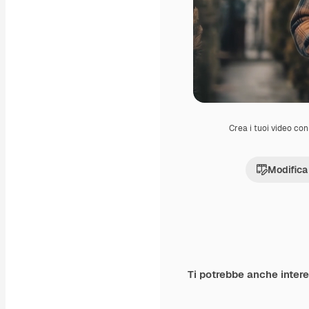
Crea i tuoi video con 
Modifica
Ti potrebbe anche inter
Premium
Premium
Generato dall'IA