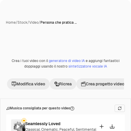
Home
/
Stock
/
Video
/
Persona che pratica …
Crea i tuoi video con il
generatore di video IA
e aggiungi fantastici
Premium
doppiaggi usando il nostro
sintetizzatore vocale IA
Modifica video
Ricrea
Crea progetto video
Musica consigliata per questo video
Seamlessly Loved
Classical
,
Cinematic
,
Peaceful
,
Sentimental