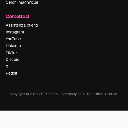
Cerchi magnific.ai
Contattaci
Assistenza clienti
Instagram
YouTube
LinkedIn
TikTok
Discord
X
Reddit
Copyright © 2010-
2026
Freepik Company S.L.U.
Tutti i diritti riservati
.