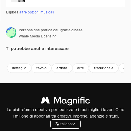
Esplora
altre opzioni musicali
Persona che pratica calligrafia cinese
Whale Media Licensing
Ti potrebbe anche interessare
Premium
Premium
Premium
Premium
Generato da
dettaglio
tavolo
artista
arte
tradizionale
cart
La piattaforma creativa per realizzare i tuoi migliori lavori. Oltre
1 milione di abbonati tra creativi, imprese, agenzie e studi.
Italiano