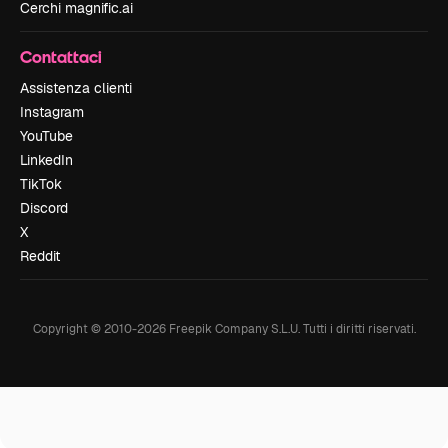
Cerchi magnific.ai
Contattaci
Assistenza clienti
Instagram
YouTube
LinkedIn
TikTok
Discord
X
Reddit
Copyright © 2010-
2026
Freepik Company S.L.U.
Tutti i diritti riservati
.