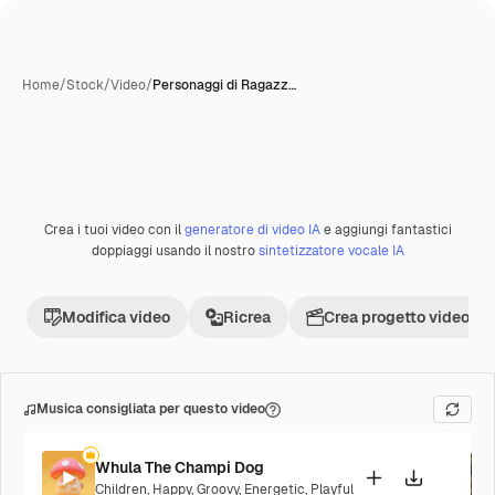
Home
/
Stock
/
Video
/
Personaggi di Ragazz…
Creata con IA
Crea i tuoi video con il
generatore di video IA
e aggiungi fantastici
Premium
doppiaggi usando il nostro
sintetizzatore vocale IA
Modifica video
Ricrea
Crea progetto video
Musica consigliata per questo video
Whula The Champi Dog
Children
,
Happy
,
Groovy
,
Energetic
,
Playful