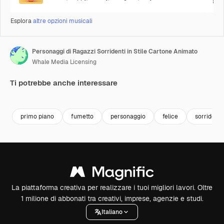
Esplora
altre opzioni musicali
Personaggi di Ragazzi Sorridenti in Stile Cartone Animato
Whale Media Licensing
Ti potrebbe anche interessare
Premium
Premium
Generato dall'IA
Premium
Premium
Generato da
primo piano
fumetto
personaggio
felice
sorrident
La piattaforma creativa per realizzare i tuoi migliori lavori. Oltre
1 milione di abbonati tra creativi, imprese, agenzie e studi.
Italiano