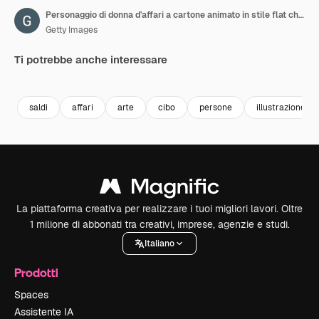
Personaggio di donna d'affari a cartone animato in stile flat che corre con animazione di carrello della spesa e merci
Getty Images
Ti potrebbe anche interessare
Premium
Premium
Premium
Premium
saldi
affari
arte
cibo
persone
illustrazione
La piattaforma creativa per realizzare i tuoi migliori lavori. Oltre
1 milione di abbonati tra creativi, imprese, agenzie e studi.
Italiano
Prodotti
Spaces
Assistente IA