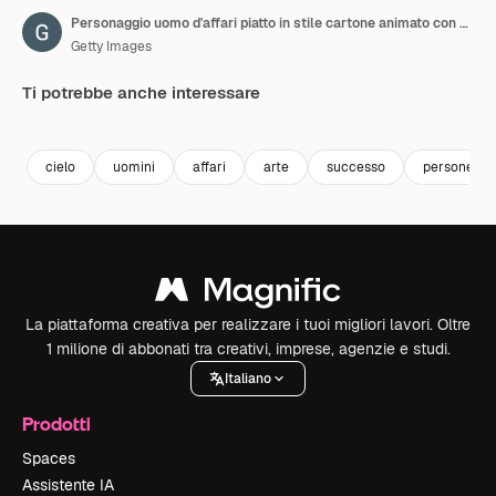
Personaggio uomo d'affari piatto in stile cartone animato con valigetta che vola su freccia rossa animazione concetto di successo
Getty Images
Ti potrebbe anche interessare
Premium
Premium
Premium
Premium
cielo
uomini
affari
arte
successo
persone
La piattaforma creativa per realizzare i tuoi migliori lavori. Oltre
1 milione di abbonati tra creativi, imprese, agenzie e studi.
Italiano
Prodotti
Spaces
Assistente IA