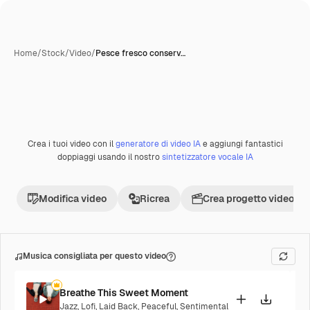
Home
/
Stock
/
Video
/
Pesce fresco conserv…
Crea i tuoi video con il
generatore di video IA
e aggiungi fantastici
Premium
doppiaggi usando il nostro
sintetizzatore vocale IA
Modifica video
Ricrea
Crea progetto video
Musica consigliata per questo video
Breathe This Sweet Moment
Jazz
,
Lofi
,
Laid Back
,
Peaceful
,
Sentimental