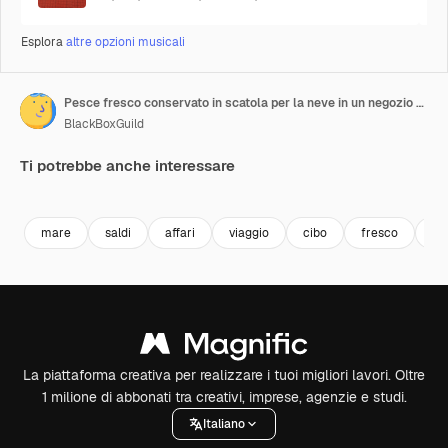
Esplora
altre opzioni musicali
Pesce fresco conservato in scatola per la neve in un negozio di vendita al dettaglio per la vendita di giorno da un'angolazione diversa
BlackBoxGuild
Ti potrebbe anche interessare
Premium
Premium
Premium
Premium
mare
saldi
affari
viaggio
cibo
fresco
pr
La piattaforma creativa per realizzare i tuoi migliori lavori. Oltre
1 milione di abbonati tra creativi, imprese, agenzie e studi.
Italiano