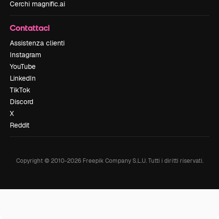
Cerchi magnific.ai
Contattaci
Assistenza clienti
Instagram
YouTube
LinkedIn
TikTok
Discord
X
Reddit
Copyright © 2010-
2026
Freepik Company S.L.U.
Tutti i diritti riservati
.