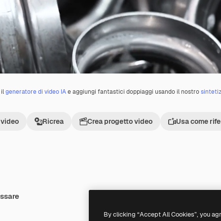
il
generatore di video IA
e aggiungi fantastici doppiaggi usando il nostro
sinteti
 video
Ricrea
Crea progetto video
Usa come rif
essare
Premium
Premium
By clicking “Accept All Cookies”, you ag