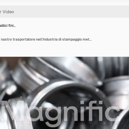
llici fini…
Pezzi metallici finiti su nastro trasportatore nell'industria di stampaggio metalli. Sfondo industriale.