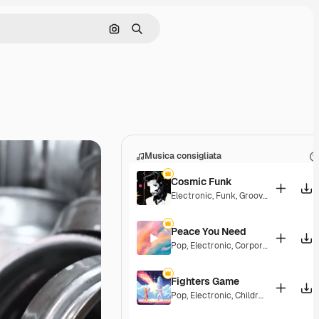
Cerca per immagine
Ricerca
Musica consigliata
Cosmic Funk
Electronic
,
Funk
,
Groovy
,
Energetic
Peace You Need
Pop
,
Electronic
,
Corporate
,
Groovy
,
La
Fighters Game
Pop
,
Electronic
,
Children
,
Synthwave