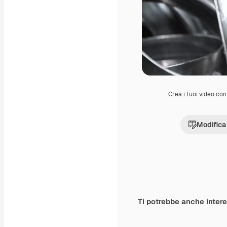
Crea i tuoi video con 
Modifica
Ti potrebbe anche inter
Premium
Premium