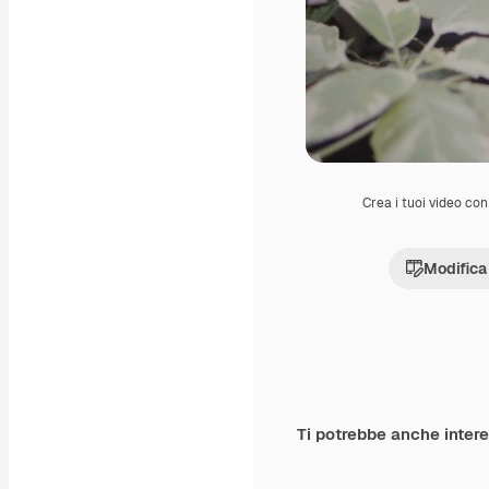
Crea i tuoi video con 
Modifica
Ti potrebbe anche inter
Premium
Premium