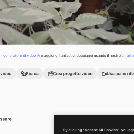
il
generatore di video IA
e aggiungi fantastici doppiaggi usando il nostro
sinteti
 video
Ricrea
Crea progetto video
Usa come rif
essare
Premium
Premium
By clicking “Accept All Cookies”, you ag