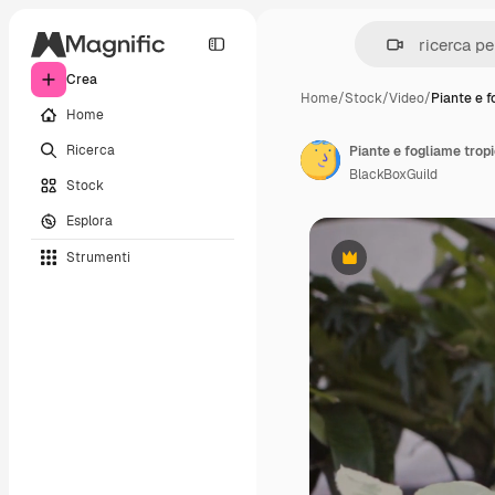
Crea
Home
/
Stock
/
Video
/
Piante e f
Home
Ricerca
Piante e fogliame tropic
BlackBoxGuild
Stock
Esplora
Strumenti
Premium