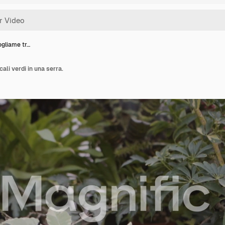
ogliame tr…
ali verdi in una serra.