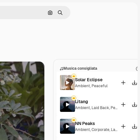
Cerca per immagine
Ricerca
Musica consigliata
Solar Eclipse
Ambient
,
Peaceful
Litang
Ambient
,
Laid Back
,
Peaceful
,
Hopef
NN Peaks
Ambient
,
Corporate
,
Laid Back
,
Peace