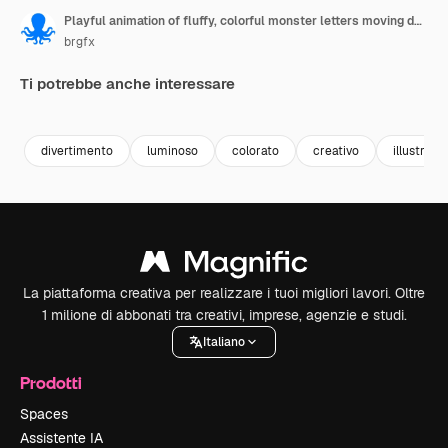
Playful animation of fluffy, colorful monster letters moving dynamically on a bright green backdrop
brgfx
Ti potrebbe anche interessare
Premium
Premium
Premium
Premium
divertimento
luminoso
colorato
creativo
illustrazi
La piattaforma creativa per realizzare i tuoi migliori lavori. Oltre
1 milione di abbonati tra creativi, imprese, agenzie e studi.
Italiano
Prodotti
Spaces
Assistente IA