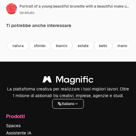
Portrait of a young beautiful brunette with a beautiful make up Vertical video
tereliukv
Ti potrebbe anche interessare
Premium
Premium
Premium
Premium
natura
sfondo
bianco
estate
bello
mano
La piattaforma creativa per realizzare i tuoi migliori lavori. Oltre
1 milione di abbonati tra creativi, imprese, agenzie e studi.
Italiano
Prodotti
Spaces
Assistente IA