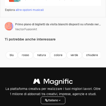
Esplora
altre opzioni musicali
Primo piano di biglietti da visita bianchi disposti su sfondo nero, spazio per il testo, movimento rallentato
VectorFusionArt
Ti potrebbe anche interessare
Premium
Premium
Generato dall'IA
Premium
Premium
Generato da
blu
rosso
natura
colore
verde
chiudere
La piattaforma creativa per realizzare i tuoi migliori lavori. Oltre
1 milione di abbonati tra creativi, imprese, agenzie e studi.
Italiano