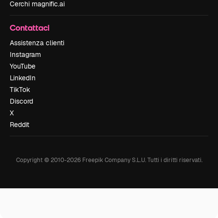
Cerchi magnific.ai
Contattaci
Assistenza clienti
Instagram
YouTube
LinkedIn
TikTok
Discord
X
Reddit
Copyright © 2010-
2026
Freepik Company S.L.U.
Tutti i diritti riservati
.