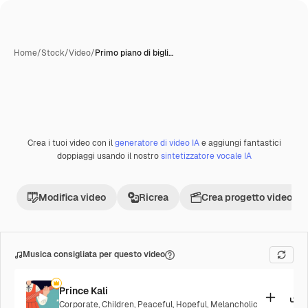
Home
/
Stock
/
Video
/
Primo piano di bigli…
Creata con IA
Crea i tuoi video con il
generatore di video IA
e aggiungi fantastici
Premium
doppiaggi usando il nostro
sintetizzatore vocale IA
Modifica video
Ricrea
Crea progetto video
Musica consigliata per questo video
Prince Kali
Corporate
,
Children
,
Peaceful
,
Hopeful
,
Melancholic