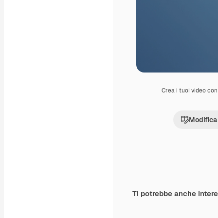
Crea i tuoi video con 
Modifica
Ti potrebbe anche inter
Premium
Premium