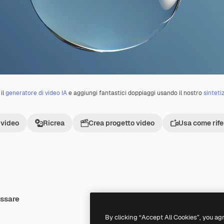
il
generatore di video IA
e aggiungi fantastici doppiaggi usando il nostro
sinteti
 video
Ricrea
Crea progetto video
Usa come rif
essare
Premium
Premium
Generato dall'IA
By clicking “Accept All Cookies”, you ag