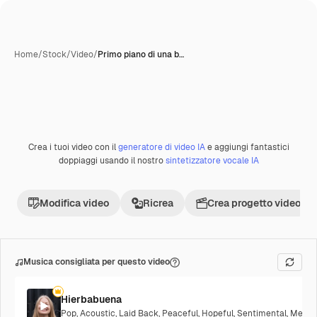
Home
/
Stock
/
Video
/
Primo piano di una b…
Creata con IA
Crea i tuoi video con il
generatore di video IA
e aggiungi fantastici
Premium
doppiaggi usando il nostro
sintetizzatore vocale IA
Modifica video
Ricrea
Crea progetto video
Musica consigliata per questo video
Hierbabuena
Pop
,
Acoustic
,
Laid Back
,
Peaceful
,
Hopeful
,
Sentimental
,
Melanc