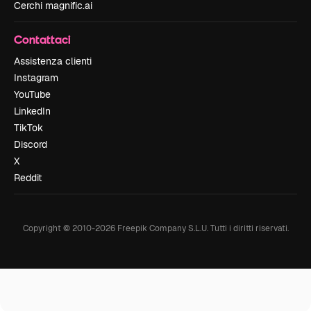
Cerchi magnific.ai
Contattaci
Assistenza clienti
Instagram
YouTube
LinkedIn
TikTok
Discord
X
Reddit
Copyright © 2010-
2026
Freepik Company S.L.U.
Tutti i diritti riservati
.