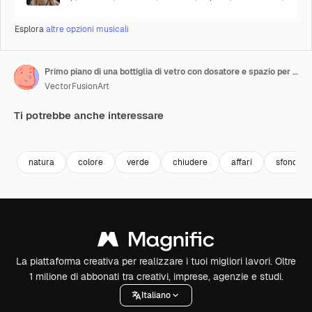
Esplora
altre opzioni musicali
Primo piano di una bottiglia di vetro con dosatore e spazio per il testo su sfondo bianco
VectorFusionArt
Ti potrebbe anche interessare
Premium
Premium
Generato dall'IA
Premium
Premium
Generato da
natura
colore
verde
chiudere
affari
sfondo
La piattaforma creativa per realizzare i tuoi migliori lavori. Oltre
1 milione di abbonati tra creativi, imprese, agenzie e studi.
Italiano