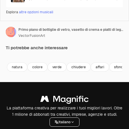
Esplora
altre opzioni musicali
Primo piano di bottiglie di vetro, vasetto di crema e piatti di legno con spazio per il testo su sfondo grigio
VectorFusionArt
Ti potrebbe anche interessare
Premium
Premium
Generato dall'IA
Premium
Premium
Generato da
natura
colore
verde
chiudere
affari
sfondo
La piattaforma creativa per realizzare i tuoi migliori lavori. Oltre
1 milione di abbonati tra creativi, imprese, agenzie e studi.
Italiano