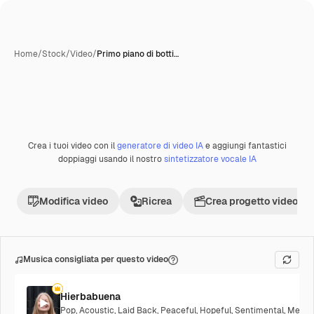
Home
/
Stock
/
Video
/
Primo piano di botti…
Creata con IA
Crea i tuoi video con il
generatore di video IA
e aggiungi fantastici
Premium
doppiaggi usando il nostro
sintetizzatore vocale IA
Modifica video
Ricrea
Crea progetto video
Musica consigliata per questo video
Hierbabuena
Pop
,
Acoustic
,
Laid Back
,
Peaceful
,
Hopeful
,
Sentimental
,
Melanc