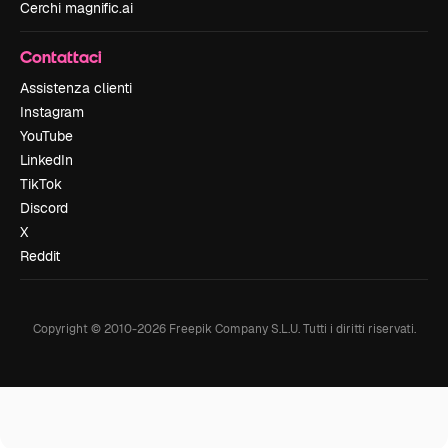
Cerchi magnific.ai
Contattaci
Assistenza clienti
Instagram
YouTube
LinkedIn
TikTok
Discord
X
Reddit
Copyright © 2010-
2026
Freepik Company S.L.U.
Tutti i diritti riservati
.