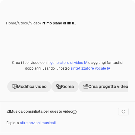
Home
/
Stock
/
Video
/
Primo piano di un li…
Creata con IA
Crea i tuoi video con il
generatore di video IA
e aggiungi fantastici
Premium
doppiaggi usando il nostro
sintetizzatore vocale IA
Modifica video
Ricrea
Crea progetto video
Musica consigliata per questo video
Esplora
altre opzioni musicali