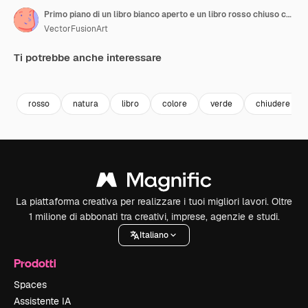
Primo piano di un libro bianco aperto e un libro rosso chiuso con spazio per il testo su sfondo verde al rallentatore
VectorFusionArt
Ti potrebbe anche interessare
Premium
Premium
Generato dall'IA
Premium
Premium
Generato da
rosso
natura
libro
colore
verde
chiudere
La piattaforma creativa per realizzare i tuoi migliori lavori. Oltre
1 milione di abbonati tra creativi, imprese, agenzie e studi.
Italiano
Prodotti
Spaces
Assistente IA