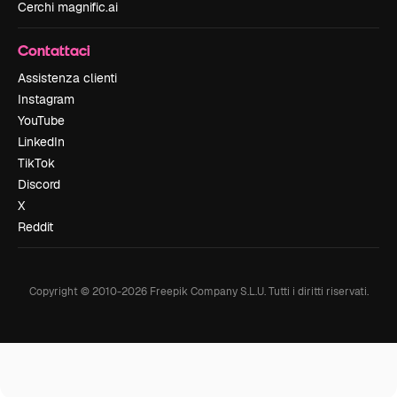
Cerchi magnific.ai
Contattaci
Assistenza clienti
Instagram
YouTube
LinkedIn
TikTok
Discord
X
Reddit
Copyright © 2010-
2026
Freepik Company S.L.U.
Tutti i diritti riservati
.