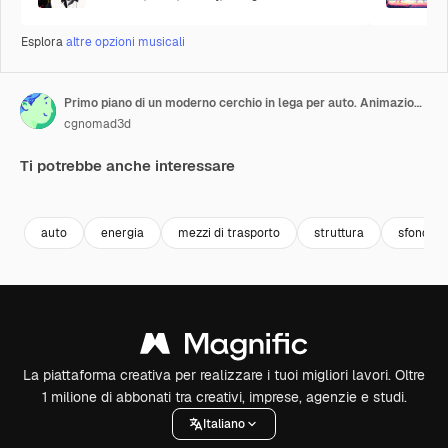
Esplora
altre opzioni musicali
Primo piano di un moderno cerchio in lega per auto. Animazione in loop verticale
cgnomad3d
Ti potrebbe anche interessare
Premium
Premium
Premium
Premium
auto
energia
mezzi di trasporto
struttura
sfondo
La piattaforma creativa per realizzare i tuoi migliori lavori. Oltre
1 milione di abbonati tra creativi, imprese, agenzie e studi.
Italiano