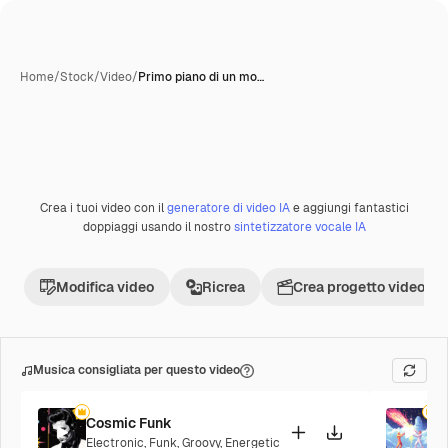
Home
/
Stock
/
Video
/
Primo piano di un mo…
Crea i tuoi video con il
generatore di video IA
e aggiungi fantastici
Premium
doppiaggi usando il nostro
sintetizzatore vocale IA
Modifica video
Ricrea
Crea progetto video
Musica consigliata per questo video
Cosmic Funk
F
Electronic
,
Funk
,
Groovy
,
Energetic
P