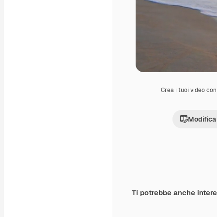
Crea i tuoi video con 
Modifica
Ti potrebbe anche inter
Premium
Premium