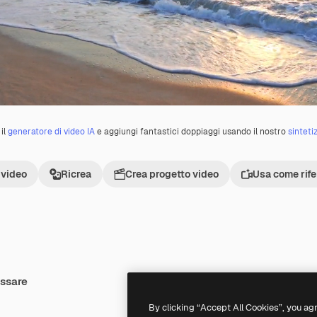
il
generatore di video IA
e aggiungi fantastici doppiaggi usando il nostro
sinteti
 video
Ricrea
Crea progetto video
Usa come rif
essare
Premium
Premium
By clicking “Accept All Cookies”, you ag