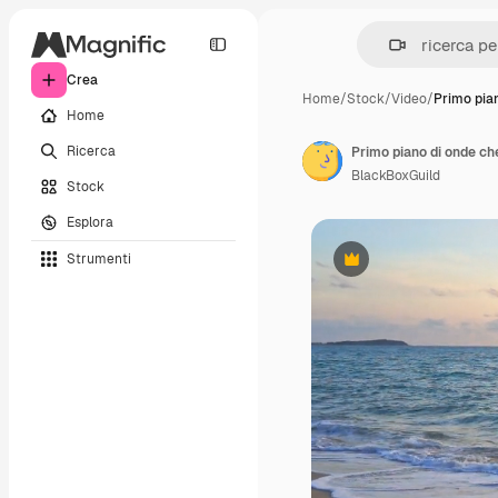
Crea
Home
/
Stock
/
Video
/
Primo pia
Home
Ricerca
BlackBoxGuild
Stock
Esplora
Strumenti
Premium