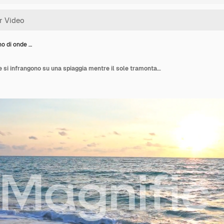
no di onde …
Primo piano di onde che si infrangono su una spiaggia mentre il sole tramonta lungo l'orizzonte oceanico