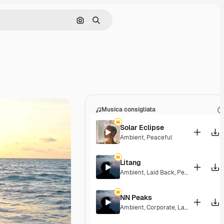
Cerca per immagine
Ricerca
Musica consigliata
Solar Eclipse
Ambient
,
Peaceful
Litang
Ambient
,
Laid Back
,
Peaceful
,
Hopef
NN Peaks
Ambient
,
Corporate
,
Laid Back
,
Peace