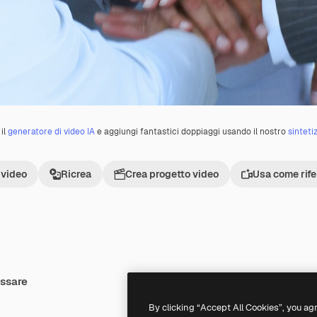
il
generatore di video IA
e aggiungi fantastici doppiaggi usando il nostro
sinteti
 video
Ricrea
Crea progetto video
Usa come rif
essare
Premium
Premium
Generato dall'IA
By clicking “Accept All Cookies”, you ag