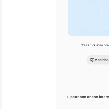
Crea i tuoi video con 
Modifica
Ti potrebbe anche inter
Premium
Premium