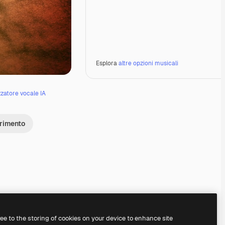
Esplora
altre opzioni musicali
zzatore vocale IA
erimento
Premium
Premium
Premium
Premium
Generato dall'IA
ree to the storing of cookies on your device to enhance site