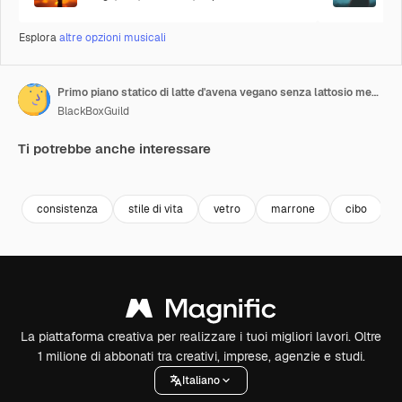
Esplora
altre opzioni musicali
Primo piano statico di latte d'avena vegano senza lattosio mentre pezzi di cioccolato volano al suo interno
BlackBoxGuild
Ti potrebbe anche interessare
Premium
Premium
Premium
Premium
consistenza
stile di vita
vetro
marrone
cibo
La piattaforma creativa per realizzare i tuoi migliori lavori. Oltre
1 milione di abbonati tra creativi, imprese, agenzie e studi.
Italiano