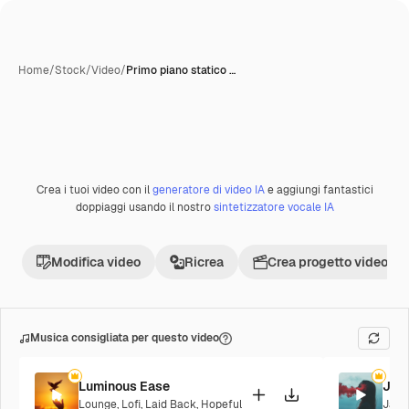
Home
/
Stock
/
Video
/
Primo piano statico …
Crea i tuoi video con il
generatore di video IA
e aggiungi fantastici
Premium
doppiaggi usando il nostro
sintetizzatore vocale IA
Modifica video
Ricrea
Crea progetto video
Musica consigliata per questo video
Luminous Ease
Jaz
Lounge
,
Lofi
,
Laid Back
,
Hopeful
Jazz