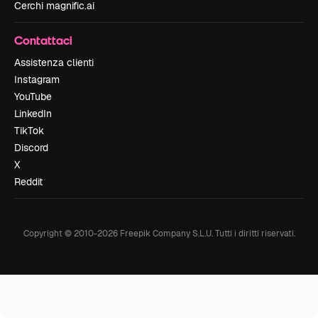
Cerchi magnific.ai
Contattaci
Assistenza clienti
Instagram
YouTube
LinkedIn
TikTok
Discord
X
Reddit
Copyright © 2010-
2026
Freepik Company S.L.U.
Tutti i diritti riservati
.