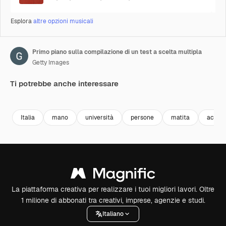
Esplora
altre opzioni musicali
Primo piano sulla compilazione di un test a scelta multipla
Getty Images
Ti potrebbe anche interessare
Premium
Premium
Premium
Premium
Italia
mano
università
persone
matita
accor
La piattaforma creativa per realizzare i tuoi migliori lavori. Oltre
1 milione di abbonati tra creativi, imprese, agenzie e studi.
Italiano