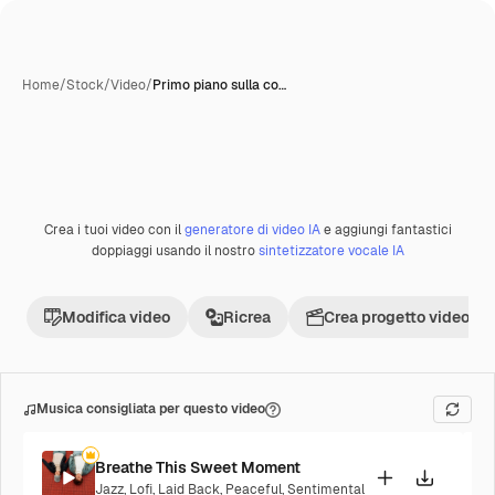
Home
/
Stock
/
Video
/
Primo piano sulla co…
Crea i tuoi video con il
generatore di video IA
e aggiungi fantastici
Premium
doppiaggi usando il nostro
sintetizzatore vocale IA
Modifica video
Ricrea
Crea progetto video
Musica consigliata per questo video
Breathe This Sweet Moment
Jazz
,
Lofi
,
Laid Back
,
Peaceful
,
Sentimental