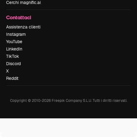
Cerchi magnific.ai
Contattaci
Assistenza clienti
Instagram
YouTube
LinkedIn
TikTok
Discord
X
Reddit
Copyright © 2010-
2026
Freepik Company S.L.U.
Tutti i diritti riservati
.