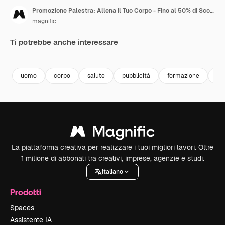
Promozione Palestra: Allena il Tuo Corpo - Fino al 50% di Sconto
magnific
Ti potrebbe anche interessare
Premium
Premium
Premium
Premium
uomo
corpo
salute
pubblicità
formazione
att
La piattaforma creativa per realizzare i tuoi migliori lavori. Oltre
1 milione di abbonati tra creativi, imprese, agenzie e studi.
Italiano
Prodotti
Spaces
Assistente IA