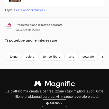
Esplora
altre opzioni musicali
Prossimo piano di matite colorate
Wavebreak Media
Ti potrebbe anche interessare
Premium
Premium
Premium
Premium
legno
colore
tempo libero
arte
colorato
mest
La piattaforma creativa per realizzare i tuoi migliori lavori. Oltre
1 milione di abbonati tra creativi, imprese, agenzie e studi.
Italiano