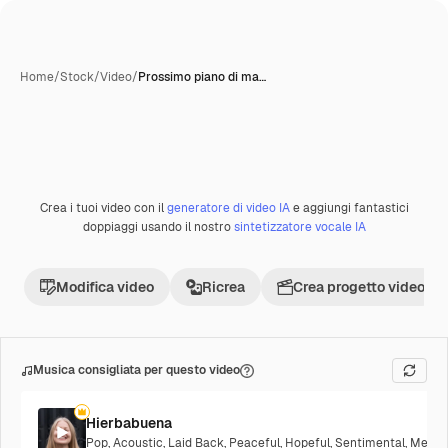
Home
/
Stock
/
Video
/
Prossimo piano di ma…
Crea i tuoi video con il
generatore di video IA
e aggiungi fantastici
Premium
doppiaggi usando il nostro
sintetizzatore vocale IA
Modifica video
Ricrea
Crea progetto video
Musica consigliata per questo video
Hierbabuena
Pop
,
Acoustic
,
Laid Back
,
Peaceful
,
Hopeful
,
Sentimental
,
Melanc