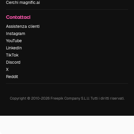
Cerchi magnific.ai
Contattaci
Assistenza clienti
Instagram
YouTube
LinkedIn
TikTok
Discord
X
Reddit
Copyright © 2010-
2026
Freepik Company S.L.U.
Tutti i diritti riservati
.