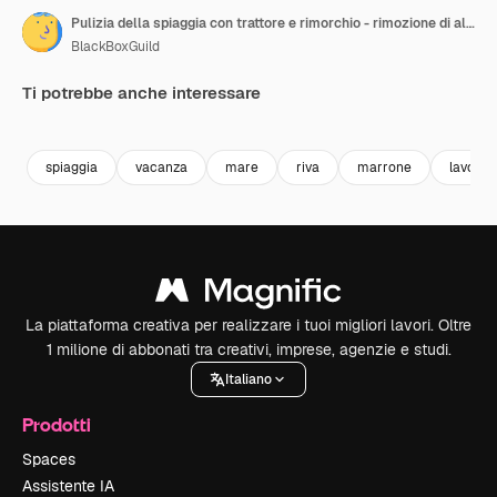
Pulizia della spiaggia con trattore e rimorchio - rimozione di alghe sargasso, Caraibi
BlackBoxGuild
Ti potrebbe anche interessare
Premium
Premium
Premium
Premium
spiaggia
vacanza
mare
riva
marrone
lavoro
La piattaforma creativa per realizzare i tuoi migliori lavori. Oltre
1 milione di abbonati tra creativi, imprese, agenzie e studi.
Italiano
Prodotti
Spaces
Assistente IA