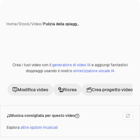
Home
/
Stock
/
Video
/
Pulizia della spiagg…
Crea i tuoi video con il
generatore di video IA
e aggiungi fantastici
Premium
doppiaggi usando il nostro
sintetizzatore vocale IA
Modifica video
Ricrea
Crea progetto video
Musica consigliata per questo video
Esplora
altre opzioni musicali