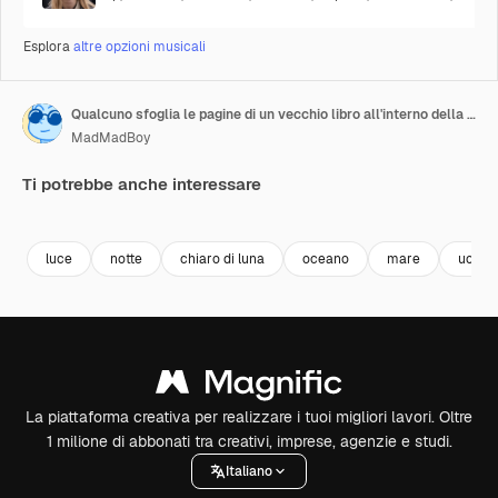
Esplora
altre opzioni musicali
Qualcuno sfoglia le pagine di un vecchio libro all'interno della cabina della nave a vela.
MadMadBoy
Ti potrebbe anche interessare
Premium
Premium
Premium
Premium
luce
notte
chiaro di luna
oceano
mare
uomo
La piattaforma creativa per realizzare i tuoi migliori lavori. Oltre
1 milione di abbonati tra creativi, imprese, agenzie e studi.
Italiano