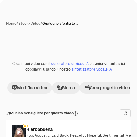
Home
/
Stock
/
Video
/
Qualcuno sfoglia le …
Crea i tuoi video con il
generatore di video IA
e aggiungi fantastici
Premium
doppiaggi usando il nostro
sintetizzatore vocale IA
Modifica video
Ricrea
Crea progetto video
Musica consigliata per questo video
Hierbabuena
Pop
,
Acoustic
,
Laid Back
,
Peaceful
,
Hopeful
,
Sentimental
,
Melanc