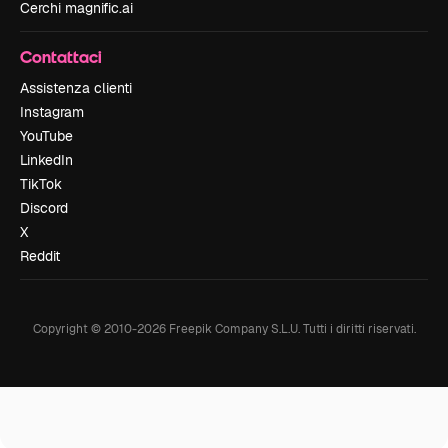
Cerchi magnific.ai
Contattaci
Assistenza clienti
Instagram
YouTube
LinkedIn
TikTok
Discord
X
Reddit
Copyright © 2010-
2026
Freepik Company S.L.U.
Tutti i diritti riservati
.