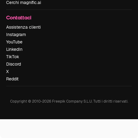
Cerchi magnific.ai
Contattaci
Assistenza clienti
Instagram
YouTube
LinkedIn
TikTok
Discord
X
Reddit
Copyright © 2010-
2026
Freepik Company S.L.U.
Tutti i diritti riservati
.