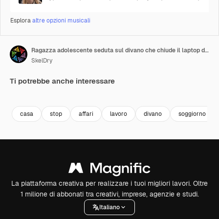
Esplora
altre opzioni musicali
Ragazza adolescente seduta sul divano che chiude il laptop dopo aver finito di lavorare nel soggiorno di casa
SkelDry
Ti potrebbe anche interessare
Premium
Premium
Premium
Premium
casa
stop
affari
lavoro
divano
soggiorno
La piattaforma creativa per realizzare i tuoi migliori lavori. Oltre
1 milione di abbonati tra creativi, imprese, agenzie e studi.
Italiano