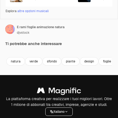
Esplora
altre opzioni musicali
E rami foglie animazione natura
djvstock
Ti potrebbe anche interessare
Premium
Premium
Premium
Premium
natura
verde
sfondo
piante
design
foglie
La piattaforma creativa per realizzare i tuoi migliori lavori. Oltre
1 milione di abbonati tra creativi, imprese, agenzie e studi.
Italiano