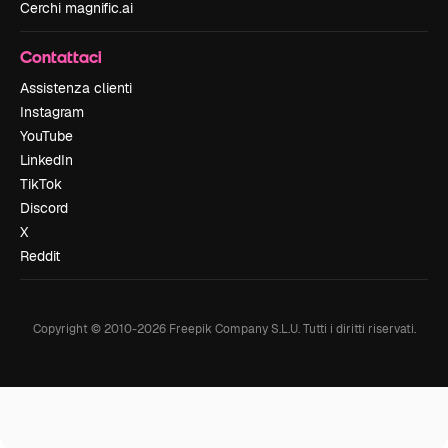
Cerchi magnific.ai
Contattaci
Assistenza clienti
Instagram
YouTube
LinkedIn
TikTok
Discord
X
Reddit
Copyright © 2010-
2026
Freepik Company S.L.U.
Tutti i diritti riservati
.