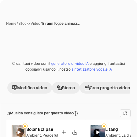
Home
/
Stock
/
Video
/
E rami foglie animaz…
Crea i tuoi video con il
generatore di video IA
e aggiungi fantastici
Premium
doppiaggi usando il nostro
sintetizzatore vocale IA
Modifica video
Ricrea
Crea progetto video
Musica consigliata per questo video
Solar Eclipse
Litang
Ambient
,
Peaceful
Ambient
,
Laid Bac