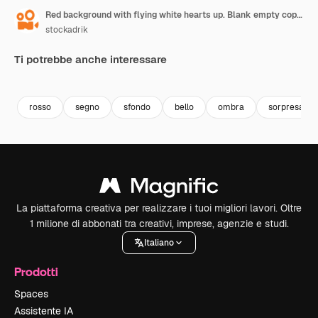
Red background with flying white hearts up. Blank empty copy space for text, romantic inscriptions. Vertical video.
stockadrik
Ti potrebbe anche interessare
Premium
Premium
Premium
Premium
rosso
segno
sfondo
bello
ombra
sorpresa
La piattaforma creativa per realizzare i tuoi migliori lavori. Oltre
1 milione di abbonati tra creativi, imprese, agenzie e studi.
Italiano
Prodotti
Spaces
Assistente IA