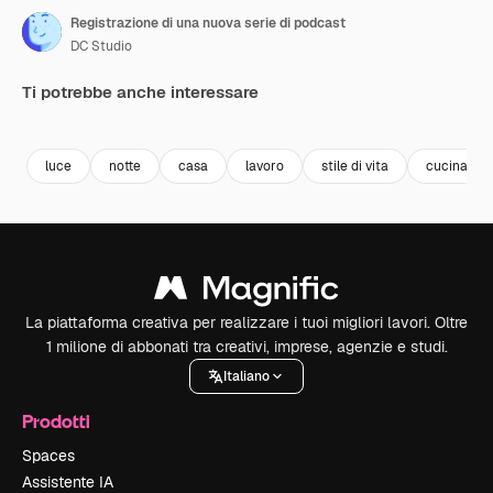
Registrazione di una nuova serie di podcast
DC Studio
Ti potrebbe anche interessare
Premium
Premium
Premium
Premium
luce
notte
casa
lavoro
stile di vita
cucina
La piattaforma creativa per realizzare i tuoi migliori lavori. Oltre
1 milione di abbonati tra creativi, imprese, agenzie e studi.
Italiano
Prodotti
Spaces
Assistente IA