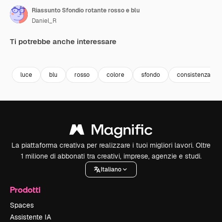
Riassunto Sfondio rotante rosso e blu
Daniel_R
Ti potrebbe anche interessare
Premium
Premium
Premium
Premium
luce
blu
rosso
colore
sfondo
consistenza
La piattaforma creativa per realizzare i tuoi migliori lavori. Oltre
1 milione di abbonati tra creativi, imprese, agenzie e studi.
Italiano
Prodotti
Spaces
Assistente IA