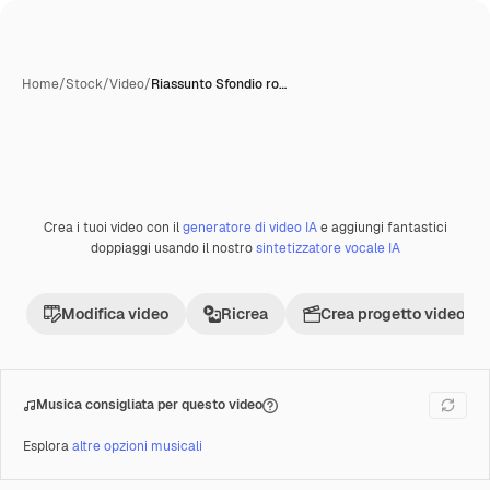
Home
/
Stock
/
Video
/
Riassunto Sfondio ro…
Crea i tuoi video con il
generatore di video IA
e aggiungi fantastici
Premium
doppiaggi usando il nostro
sintetizzatore vocale IA
Modifica video
Ricrea
Crea progetto video
Musica consigliata per questo video
Esplora
altre opzioni musicali