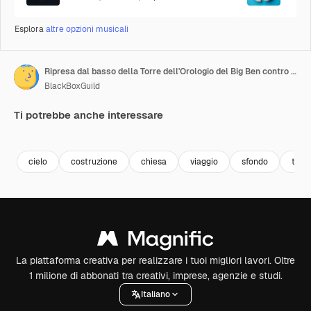
Esplora
altre opzioni musicali
Ripresa dal basso della Torre dell'Orologio del Big Ben contro un cielo nuvoloso.
BlackBoxGuild
Ti potrebbe anche interessare
Premium
Premium
Premium
Premium
cielo
costruzione
chiesa
viaggio
sfondo
torr
La piattaforma creativa per realizzare i tuoi migliori lavori. Oltre
1 milione di abbonati tra creativi, imprese, agenzie e studi.
Italiano