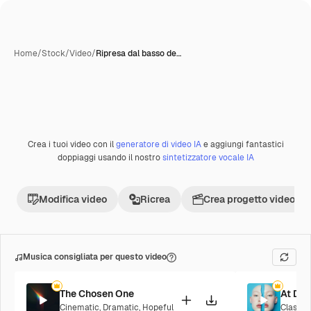
Home
/
Stock
/
Video
/
Ripresa dal basso de…
Crea i tuoi video con il
generatore di video IA
e aggiungi fantastici
Premium
doppiaggi usando il nostro
sintetizzatore vocale IA
Modifica video
Ricrea
Crea progetto video
Musica consigliata per questo video
The Chosen One
At Da
Cinematic
,
Dramatic
,
Hopeful
Classic