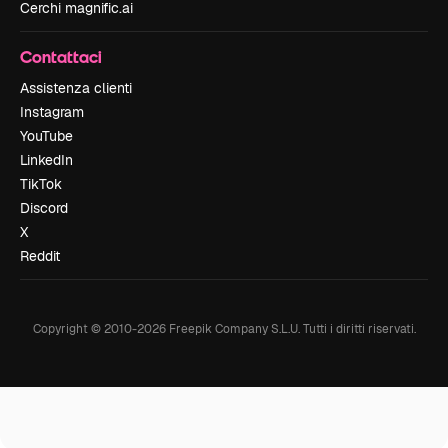
Cerchi magnific.ai
Contattaci
Assistenza clienti
Instagram
YouTube
LinkedIn
TikTok
Discord
X
Reddit
Copyright © 2010-
2026
Freepik Company S.L.U.
Tutti i diritti riservati
.