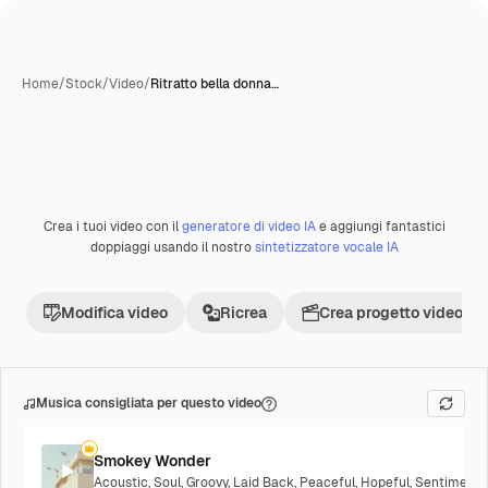
Home
/
Stock
/
Video
/
Ritratto bella donna…
Crea i tuoi video con il
generatore di video IA
e aggiungi fantastici
Premium
doppiaggi usando il nostro
sintetizzatore vocale IA
Modifica video
Ricrea
Crea progetto video
Musica consigliata per questo video
Smokey Wonder
Acoustic
,
Soul
,
Groovy
,
Laid Back
,
Peaceful
,
Hopeful
,
Sentimenta