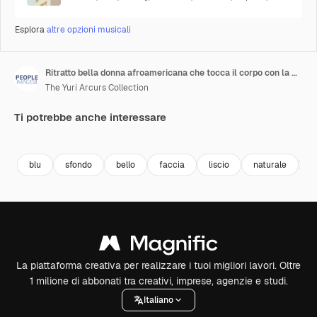
Esplora
altre opzioni musicali
Ritratto bella donna afroamericana che tocca il corpo con la mano accarezza pelle liscia sana che gode di perfetta bellezza naturale che sembra sicura sullo sfondo blu concetto di cura della pelle
The Yuri Arcurs Collection
Ti potrebbe anche interessare
Premium
Premium
Premium
Premium
blu
sfondo
bello
faccia
liscio
naturale
e
La piattaforma creativa per realizzare i tuoi migliori lavori. Oltre
1 milione di abbonati tra creativi, imprese, agenzie e studi.
Italiano