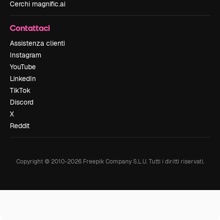
Cerchi magnific.ai
Contattaci
Assistenza clienti
Instagram
YouTube
LinkedIn
TikTok
Discord
X
Reddit
Copyright © 2010-
2026
Freepik Company S.L.U.
Tutti i diritti riservati
.