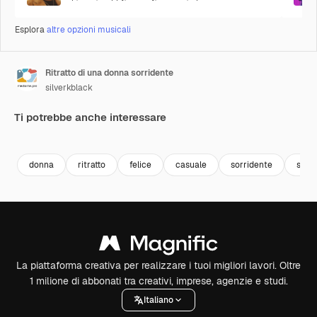
Esplora
altre opzioni musicali
Ritratto di una donna sorridente
silverkblack
Ti potrebbe anche interessare
Premium
Premium
Premium
Premium
donna
ritratto
felice
casuale
sorridente
scia
La piattaforma creativa per realizzare i tuoi migliori lavori. Oltre
1 milione di abbonati tra creativi, imprese, agenzie e studi.
Italiano