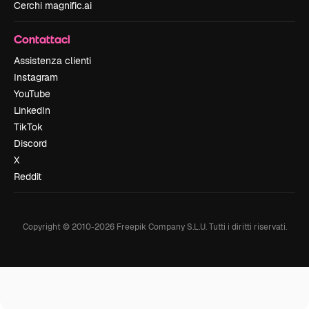
Cerchi magnific.ai
Contattaci
Assistenza clienti
Instagram
YouTube
LinkedIn
TikTok
Discord
X
Reddit
Copyright © 2010-
2026
Freepik Company S.L.U.
Tutti i diritti riservati
.