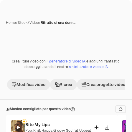
Home
/
Stock
/
Video
/
Ritratto di una donn…
Crea i tuoi video con il
generatore di video IA
e aggiungi fantastici
Premium
doppiaggi usando il nostro
sintetizzatore vocale IA
Modifica video
Ricrea
Crea progetto video
Musica consigliata per questo video
Bite My Lips
Pop
,
RnB
,
Happy
,
Groovy
,
Soulful
,
Upbeat