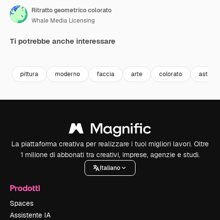
Ritratto geometrico colorato
Whale Media Licensing
Ti potrebbe anche interessare
Premium
Premium
Premium
Premium
pittura
moderno
faccia
arte
colorato
astratt
La piattaforma creativa per realizzare i tuoi migliori lavori. Oltre
1 milione di abbonati tra creativi, imprese, agenzie e studi.
Italiano
Prodotti
Spaces
Assistente IA