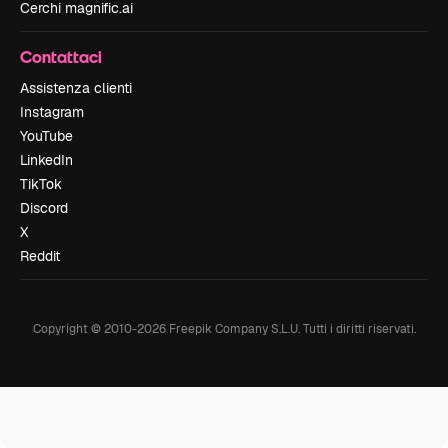
Cerchi magnific.ai
Contattaci
Assistenza clienti
Instagram
YouTube
LinkedIn
TikTok
Discord
X
Reddit
Copyright © 2010-
2026
Freepik Company S.L.U.
Tutti i diritti riservati
.