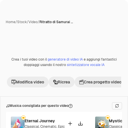
Home
/
Stock
/
Video
/
Ritratto di Samurai …
Creata con IA
Crea i tuoi video con il
generatore di video IA
e aggiungi fantastici
Premium
doppiaggi usando il nostro
sintetizzatore vocale IA
Modifica video
Ricrea
Crea progetto video
Musica consigliata per questo video
Eternal Journey
Mystic R
Classical
,
Cinematic
,
Epic
Classical
,
C