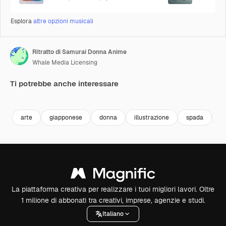
Esplora
altre opzioni musicali
Ritratto di Samurai Donna Anime
Whale Media Licensing
Ti potrebbe anche interessare
Premium
Premium
Generato dall'IA
Premium
Premium
Generato da
arte
giapponese
donna
illustrazione
spada
ri
La piattaforma creativa per realizzare i tuoi migliori lavori. Oltre
1 milione di abbonati tra creativi, imprese, agenzie e studi.
Italiano