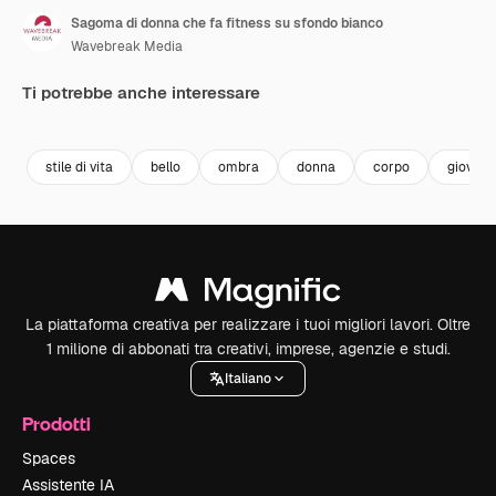
Sagoma di donna che fa fitness su sfondo bianco
Wavebreak Media
Ti potrebbe anche interessare
Premium
Premium
Premium
Premium
stile di vita
bello
ombra
donna
corpo
giovani
La piattaforma creativa per realizzare i tuoi migliori lavori. Oltre
1 milione di abbonati tra creativi, imprese, agenzie e studi.
Italiano
Prodotti
Spaces
Assistente IA