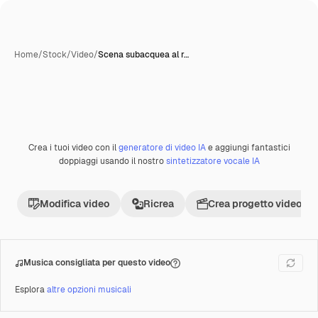
Home
/
Stock
/
Video
/
Scena subacquea al r…
Crea i tuoi video con il
generatore di video IA
e aggiungi fantastici
Premium
doppiaggi usando il nostro
sintetizzatore vocale IA
Modifica video
Ricrea
Crea progetto video
Musica consigliata per questo video
Esplora
altre opzioni musicali