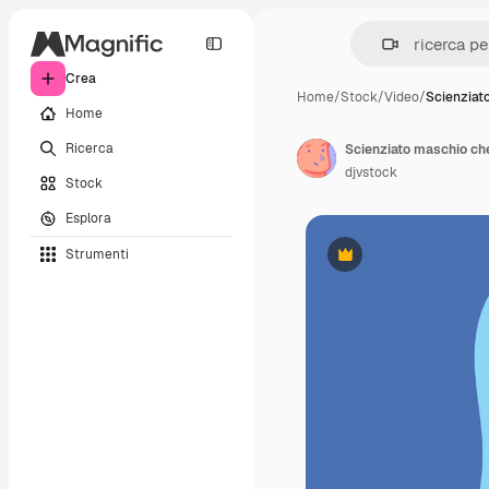
Crea
Home
/
Stock
/
Video
/
Scienziat
Home
Ricerca
Scienziato maschio che
djvstock
Stock
Esplora
Strumenti
Premium