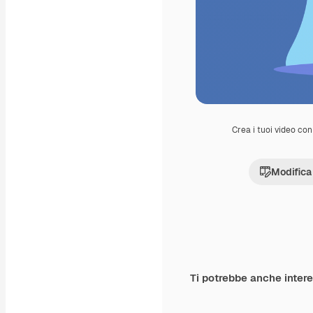
Crea i tuoi video con 
Modifica
Ti potrebbe anche inter
Premium
Premium