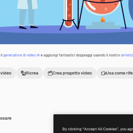
il
generatore di video IA
e aggiungi fantastici doppiaggi usando il nostro
sinteti
 video
Ricrea
Crea progetto video
Usa come rif
essare
Premium
Premium
By clicking “Accept All Cookies”, you ag